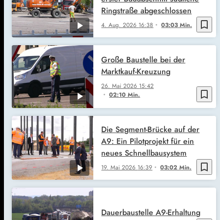
Ringstraße abgeschlossen
bookmark_border
4. Aug. 2026
16:38
03:03 Min.
Große Baustelle bei der
Marktkauf-Kreuzung
26. Mai 2026
15:42
bookmark_border
02:10 Min.
Die Segment-Brücke auf der
A9: Ein Pilotprojekt für ein
neues Schnellbausystem
bookmark_border
19. Mai 2026
16:39
03:02 Min.
Dauerbaustelle A9-Erhaltung