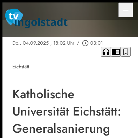
menu
Do., 04.09.2025
, 18:02 Uhr
/
play_circle_outline
03:01
headphones
chrome_reader_mode
bookmark_border
Eichstätt
Katholische
Universität Eichstätt:
Generalsanierung