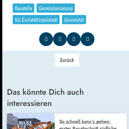
Baustelle
Generalsanierung
KU Eichstätt-Ingolstadt
Universität
Zurück
Das könnte Dich auch
interessieren
So schnell kann`s gehen:
erster Bauabschnitt südliche