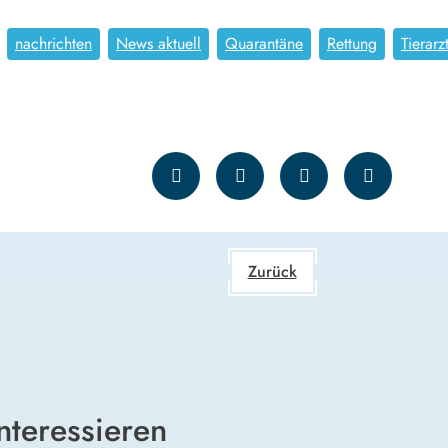
nachrichten
News aktuell
Quarantäne
Rettung
Tierarz
Zurück
nteressieren