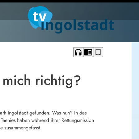
headphones
chrome_reader_mode
bookmark_border
 mich richtig?
epark Ingolstadt gefunden. Was nun? In das
e Teenies haben während ihrer Rettungsmission
Sie zusammengefasst.