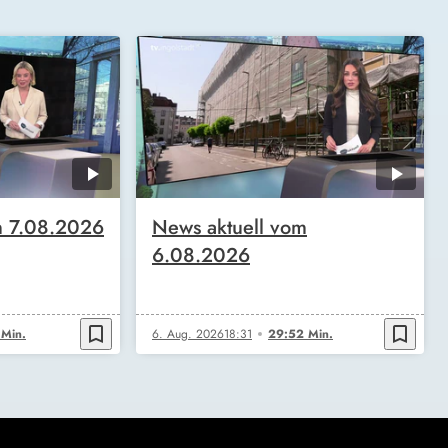
m 7.08.2026
News aktuell vom
6.08.2026
bookmark_border
bookmark_border
 Min.
6. Aug. 2026
18:31
29:52 Min.