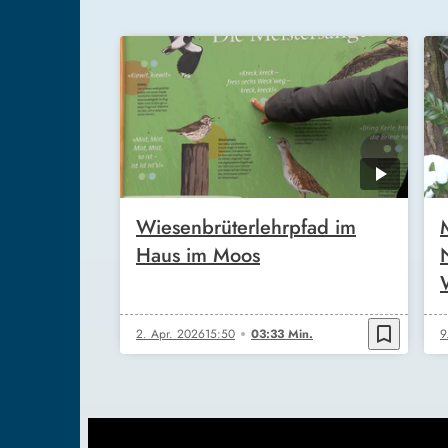
Wiesenbrüterlehrpfad im
Haus im Moos
bookmark_border
2. Apr. 2026
15:50
03:33 Min.
9