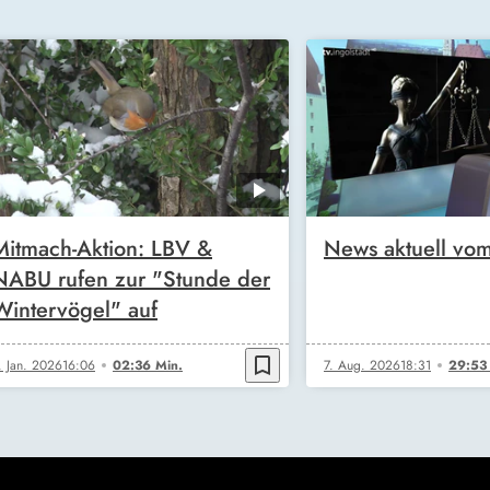
Mitmach-Aktion: LBV &
News aktuell vo
NABU rufen zur "Stunde der
Wintervögel" auf
bookmark_border
. Jan. 2026
16:06
02:36 Min.
7. Aug. 2026
18:31
29:53