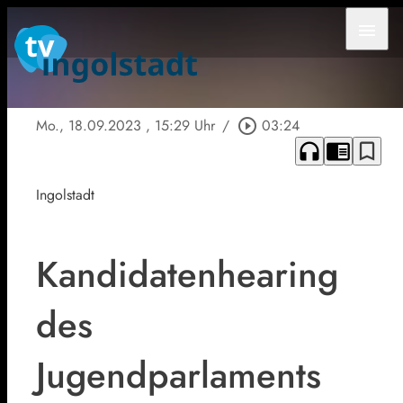
menu
Mo., 18.09.2023
, 15:29 Uhr
/
play_circle_outline
03:24
headphones
chrome_reader_mode
bookmark_border
Ingolstadt
Kandidatenhearing
des
Jugendparlaments