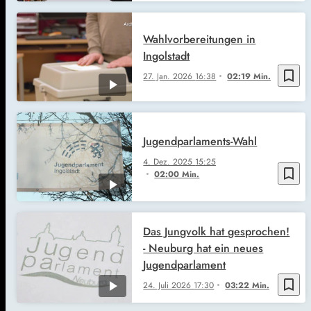
Wahlvorbereitungen in
Ingolstadt
bookmark_border
27. Jan. 2026
16:38
02:19 Min.
Jugendparlaments-Wahl
4. Dez. 2025
15:25
bookmark_border
02:00 Min.
Das Jungvolk hat gesprochen!
- Neuburg hat ein neues
Jugendparlament
bookmark_border
24. Juli 2026
17:30
03:22 Min.