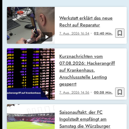
Werkstatt erklärt das neue
Recht auf Reparatur
bookmark_border
7. Aug. 2026
16:54
02:40 Min.
Kurznachrichten vom
07.08.2026: Hackerangriff
auf Krankenhaus,
Anschlussstelle Lenting
gesperrt
bookmark_border
7. Aug. 2026
14:56
00:58 Min.
Saisonauftakt: der FC
Ingolstadt empfängt am
Samstag die Würzburger