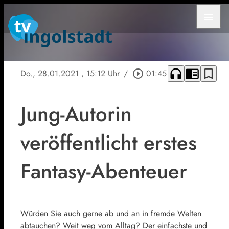
menu
headphones
chrome_reader_mode
bookmark_border
Do., 28.01.2021
, 15:12 Uhr
/
play_circle_outline
01:45
Jung-Autorin
veröffentlicht erstes
Fantasy-Abenteuer
Würden Sie auch gerne ab und an in fremde Welten
abtauchen? Weit weg vom Alltag? Der einfachste und