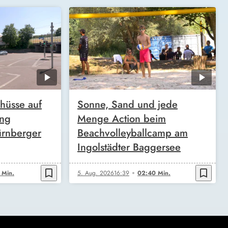
hüsse auf
Sonne, Sand und jede
ung
Menge Action beim
rnberger
Beachvolleyballcamp am
Ingolstädter Baggersee
bookmark_border
bookmark_border
 Min.
5. Aug. 2026
16:39
02:40 Min.