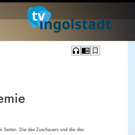
headphones
chrome_reader_mode
bookmark_border
emie
wei Seiten: Die des Zuschauers und die des