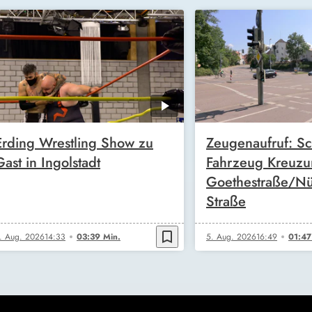
Erding Wrestling Show zu
Zeugenaufruf: Sc
Gast in Ingolstadt
Fahrzeug Kreuz
Goethestraße/Nü
Straße
bookmark_border
. Aug. 2026
14:33
03:39 Min.
5. Aug. 2026
16:49
01:47