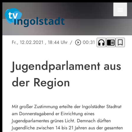
menu
headphones
chrome_reader_mode
bookmark_border
Fr., 12.02.2021
, 18:44 Uhr
/
play_circle_outline
00:31
Jugendparlament aus
der Region
Mit großer Zustimmung erteilte der Ingolstädter Stadtrat
am Donnerstagabend er Einrichtung eines
Jugendparlamentes grünes Licht. Demnach dürften
Jugendliche zwischen 14 bis 21 Jahren aus der gesamten