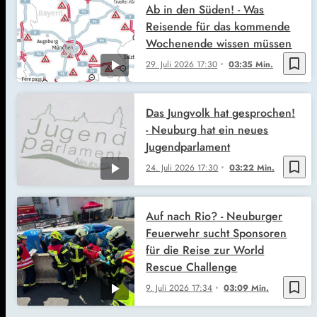
Ab in den Süden! - Was
Reisende für das kommende
Wochenende wissen müssen
bookmark_border
29. Juli 2026
17:30
03:35 Min.
Das Jungvolk hat gesprochen!
- Neuburg hat ein neues
Jugendparlament
bookmark_border
24. Juli 2026
17:30
03:22 Min.
Auf nach Rio? - Neuburger
Feuerwehr sucht Sponsoren
für die Reise zur World
Rescue Challenge
bookmark_border
9. Juli 2026
17:34
03:09 Min.