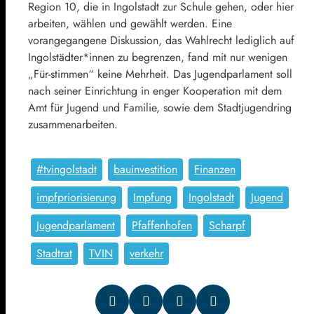
Region 10, die in Ingolstadt zur Schule gehen, oder hier
arbeiten, wählen und gewählt werden. Eine
vorangegangene Diskussion, das Wahlrecht lediglich auf
Ingolstädter*innen zu begrenzen, fand mit nur wenigen
„Für-stimmen“ keine Mehrheit. Das Jugendparlament soll
nach seiner Einrichtung in enger Kooperation mit dem
Amt für Jugend und Familie, sowie dem Stadtjugendring
zusammenarbeiten.
#tvingolstadt
bauinvestition
Finanzen
impfpriorisierung
Impfung
Ingolstadt
Jugend
Jugendparlament
Pfaffenhofen
Scharpf
Stadtrat
TVIN
verkehr