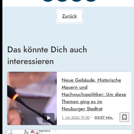
Zurück
Das könnte Dich auch
interessieren
Neue Gebäude, Historische
Mauern und
Nachwuchspolitiker: Um diese
Themen ging es im
Neuburger Stadtrat
bookmark_border
1. Juli 2026
19:00
03:07 Min.