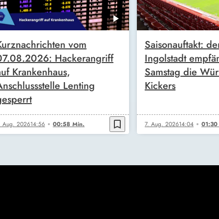
Kurznachrichten vom
Saisonauftakt: de
07.08.2026: Hackerangriff
Ingolstadt empfä
auf Krankenhaus,
Samstag die Wür
Anschlussstelle Lenting
Kickers
gesperrt
bookmark_border
. Aug. 2026
14:56
00:58 Min.
7. Aug. 2026
14:04
01:30