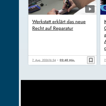
Werkstatt erklärt das neue
Recht auf Reparatur
bookmark_border
7. Aug. 2026
16:54
02:40 Min.
7