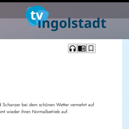
headphones
chrome_reader_mode
bookmark_border
d Schanzer bei dem schönen Wetter vermehrt auf
mmt wieder ihren Normalbetrieb auf.