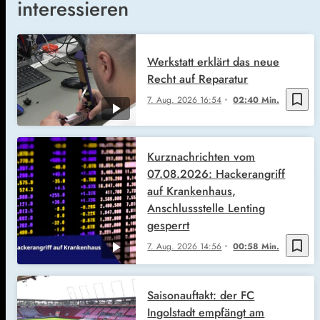
interessieren
Werkstatt erklärt das neue
Recht auf Reparatur
bookmark_border
7. Aug. 2026
16:54
02:40 Min.
Kurznachrichten vom
07.08.2026: Hackerangriff
auf Krankenhaus,
Anschlussstelle Lenting
gesperrt
bookmark_border
7. Aug. 2026
14:56
00:58 Min.
Saisonauftakt: der FC
Ingolstadt empfängt am