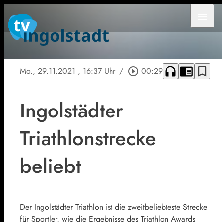
menu
headphones
chrome_reader_mode
bookmark_border
Mo., 29.11.2021
, 16:37 Uhr
/
play_circle_outline
00:29
Ingolstädter
Triathlonstrecke
beliebt
Der Ingolstädter Triathlon ist die zweitbeliebteste Strecke
für Sportler, wie die Ergebnisse des Triathlon Awards