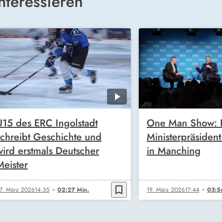
nteressieren
U15 des ERC Ingolstadt
One Man Show: E
schreibt Geschichte und
Ministerpräsiden
wird erstmals Deutscher
in Manching
Meister
bookmark_border
7. März 2026
14:35
02:27 Min.
19. März 2026
17:44
03:5