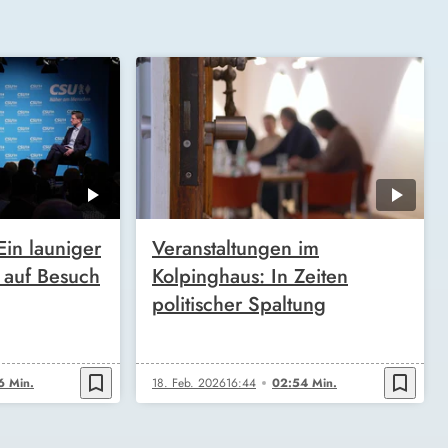
in launiger
Veranstaltungen im
t auf Besuch
Kolpinghaus: In Zeiten
politischer Spaltung
bookmark_border
bookmark_border
6 Min.
18. Feb. 2026
16:44
02:54 Min.