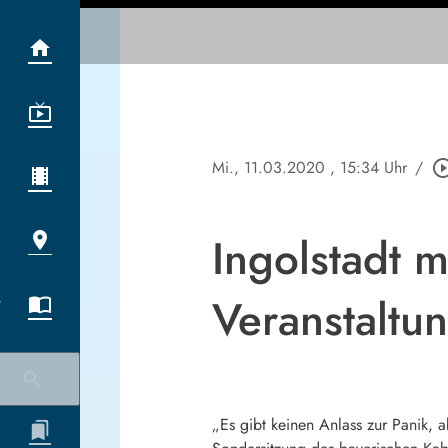
Mi., 11.03.2020
, 15:34 Uhr
/
play_circle_o
Ingolstadt 
Veranstaltu
„Es gibt keinen Anlass zur Panik, a