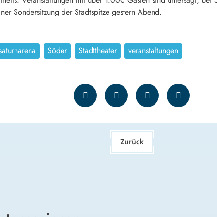
inetts. Veranstaltungen mit über 1.000 Gästen sind untersagt, 
einer Sondersitzung der Stadtspitze gestern Abend.
saturnarena
Söder
Stadttheater
veranstaltungen
Zurück