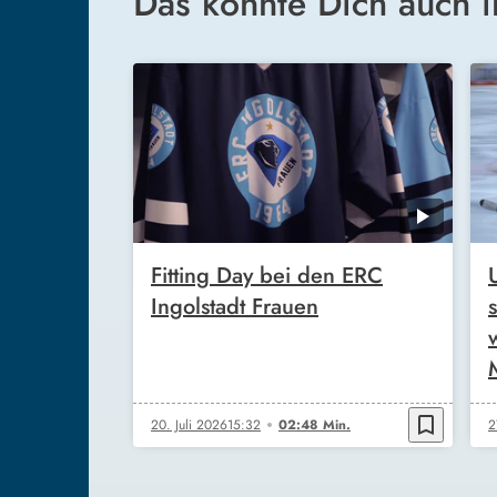
Das könnte Dich auch i
Fitting Day bei den ERC
Ingolstadt Frauen
bookmark_border
20. Juli 2026
15:32
02:48 Min.
2