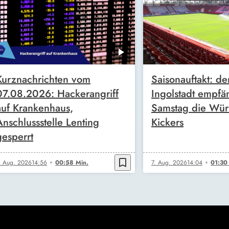
Kurznachrichten vom
Saisonauftakt: de
07.08.2026: Hackerangriff
Ingolstadt empfä
auf Krankenhaus,
Samstag die Wür
Anschlussstelle Lenting
Kickers
gesperrt
bookmark_border
. Aug. 2026
14:56
00:58 Min.
7. Aug. 2026
14:04
01:30