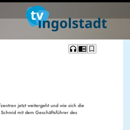
headphones
chrome_reader_mode
bookmark_border
entren jetzt weitergeht und wie sich die
 Schmid mit dem Geschäftsführer des