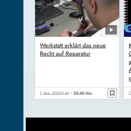
Werkstatt erklärt das neue
Recht auf Reparatur
bookmark_border
7. Aug. 2026
16:54
02:40 Min.
7