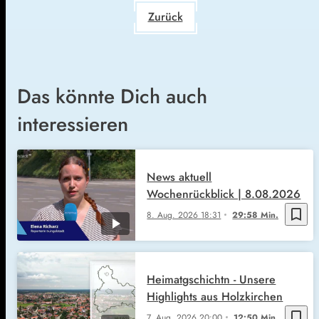
Zurück
Das könnte Dich auch
interessieren
News aktuell
Wochenrückblick | 8.08.2026
bookmark_border
8. Aug. 2026
18:31
29:58 Min.
Heimatgschichtn - Unsere
Highlights aus Holzkirchen
bookmark_border
7. Aug. 2026
20:00
12:50 Min.