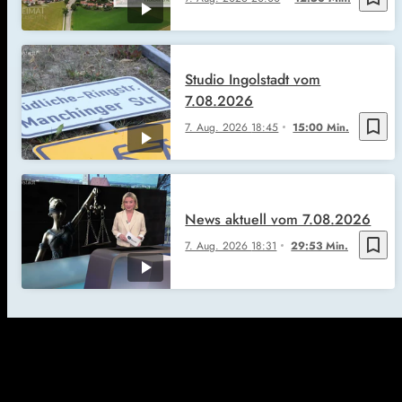
Studio Ingolstadt vom
7.08.2026
bookmark_border
7. Aug. 2026
18:45
15:00 Min.
News aktuell vom 7.08.2026
bookmark_border
7. Aug. 2026
18:31
29:53 Min.