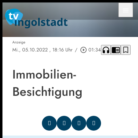
menu
Anzeige
headphones
chrome_reader_mode
bookmark_border
Mi., 05.10.2022
, 18:16 Uhr
/
play_circle_outline
01:34
Immobilien-
Besichtigung