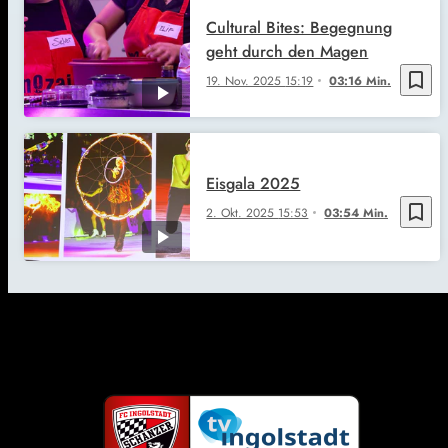
Cultural Bites: Begegnung
geht durch den Magen
bookmark_border
19. Nov. 2025
15:19
03:16 Min.
Eisgala 2025
bookmark_border
2. Okt. 2025
15:53
03:54 Min.