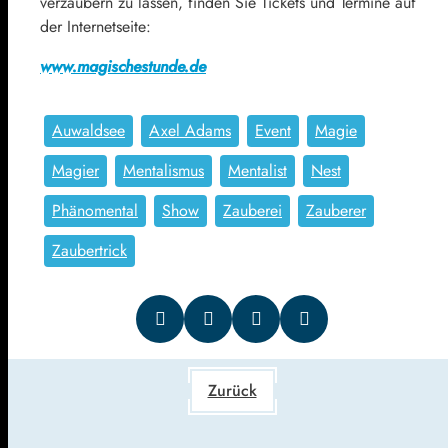
verzaubern zu lassen, finden Sie Tickets und Termine auf
der Internetseite:
www.magischestunde.de
Auwaldsee
Axel Adams
Event
Magie
Magier
Mentalismus
Mentalist
Nest
Phänomental
Show
Zauberei
Zauberer
Zaubertrick
Zurück