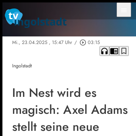
menu
Mi., 23.04.2025
, 15:47 Uhr
/
play_circle_outline
03:15
headphones
chrome_reader_mode
bookmark_border
Ingolstadt
Im Nest wird es
magisch: Axel Adams
stellt seine neue