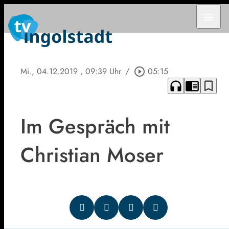
menu
Mi., 04.12.2019
, 09:39 Uhr
/
play_circle_outline
05:15
headphones
chrome_reader_mode
bookmark_border
Im Gespräch mit
Christian Moser