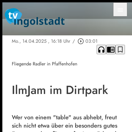
menu
Mo., 14.04.2025
, 16:18 Uhr
/
play_circle_outline
03:01
headphones
chrome_reader_mode
bookmark_border
Fliegende Radler in Pfaffenhofen
IlmJam im Dirtpark
Wer von einem "table" aus abhebt, freut
sich nicht etwa über ein besonders gutes