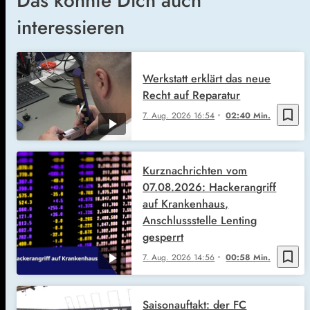
Das könnte Dich auch
interessieren
Werkstatt erklärt das neue
Recht auf Reparatur
bookmark_border
7. Aug. 2026
16:54
02:40 Min.
Kurznachrichten vom
07.08.2026: Hackerangriff
auf Krankenhaus,
Anschlussstelle Lenting
gesperrt
bookmark_border
7. Aug. 2026
14:56
00:58 Min.
Saisonauftakt: der FC