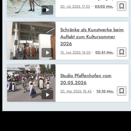
bookmark_border
20. Juli 2026
17:03
03:02 Min.
Schränke als Kunstwerke beim
Auftakt zum Kultursommer
2026
bookmark_border
15. Juni 2026
16:03
02:41 Min.
Studio Pfaffenhofen vom
20.05.2026
bookmark_border
20. Mai 2026
18:45
15:10 Min.