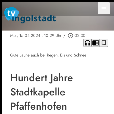
menu
Mo., 15.04.2024
, 10:29 Uhr
/
play_circle_outline
02:30
headphones
chrome_reader_mode
bookmark_border
Gute Laune auch bei Regen, Eis und Schnee
Hundert Jahre
Stadtkapelle
Pfaffenhofen