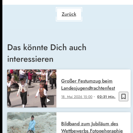
Zurück
Das könnte Dich auch
interessieren
Großer Festumzug beim
Landesjugendtrachtenfest
bookmark_border
18. Mai 2026
15:00
02:31 Min.
Bildband zum Jubiläum des
Wettbewerbs Fotogehgraphie