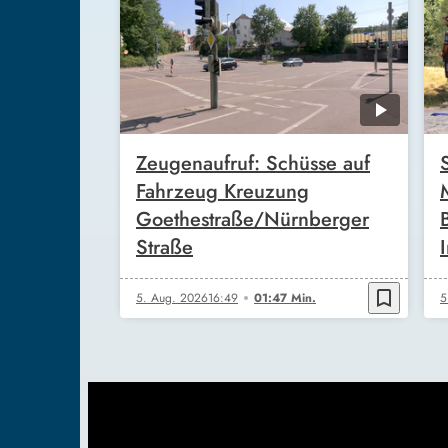
Zeugenaufruf: Schüsse auf
Fahrzeug Kreuzung
Goethestraße/Nürnberger
Straße
bookmark_border
5. Aug. 2026
16:49
01:47 Min.
5