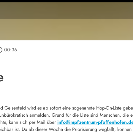
_outline
00:36
e
d Geisenfeld wird es ab sofort eine sogenannte Hop-On-Liste geben.
unbürokratisch anmelden. Grund für die Liste sind Menschen, die e
chte, kann sich per Mail über
info@impfzentrum-pfaffenhofen.d
chbar ist. Da ab dieser Woche die Priorisierung wegfällt, können s