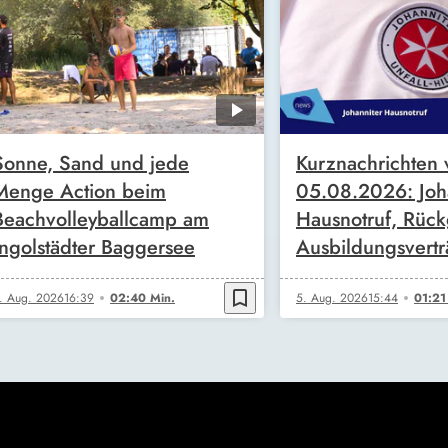
Sonne, Sand und jede
Kurznachrichten
Menge Action beim
05.08.2026: Joh
Beachvolleyballcamp am
Hausnotruf, Rüc
Ingolstädter Baggersee
Ausbildungsvert
bookmark_border
. Aug. 2026
16:39
02:40 Min.
5. Aug. 2026
15:44
01:21