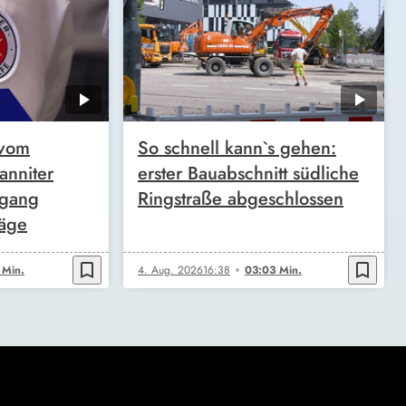
 vom
So schnell kann`s gehen:
anniter
erster Bauabschnitt südliche
kgang
Ringstraße abgeschlossen
räge
bookmark_border
bookmark_border
 Min.
4. Aug. 2026
16:38
03:03 Min.