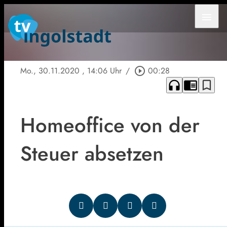
menu
Mo., 30.11.2020
, 14:06 Uhr
/
play_circle_outline
00:28
headphones
chrome_reader_mode
bookmark_border
Homeoffice von der
Steuer absetzen