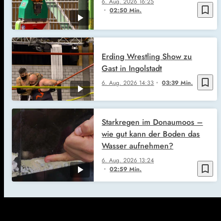
6. Aug. 2026
16:25
bookmark_border
02:50 Min.
Erding Wrestling Show zu
Gast in Ingolstadt
bookmark_border
6. Aug. 2026
14:33
03:39 Min.
Starkregen im Donaumoos –
wie gut kann der Boden das
Wasser aufnehmen?
6. Aug. 2026
13:24
bookmark_border
02:59 Min.