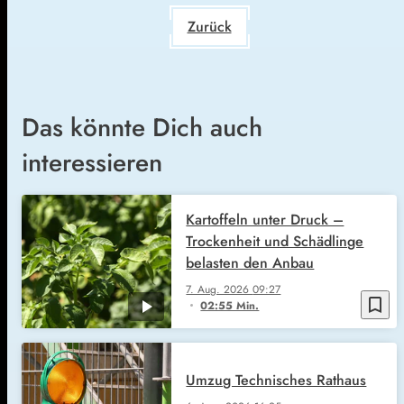
Zurück
Das könnte Dich auch
interessieren
Kartoffeln unter Druck –
Trockenheit und Schädlinge
belasten den Anbau
7. Aug. 2026
09:27
bookmark_border
02:55 Min.
Umzug Technisches Rathaus