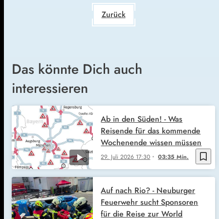
Zurück
Das könnte Dich auch
interessieren
Ab in den Süden! - Was
Reisende für das kommende
Wochenende wissen müssen
bookmark_border
29. Juli 2026
17:30
03:35 Min.
Auf nach Rio? - Neuburger
Feuerwehr sucht Sponsoren
für die Reise zur World