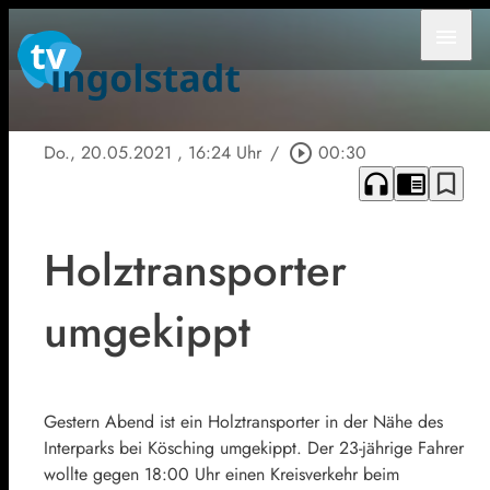
menu
Do., 20.05.2021
, 16:24 Uhr
/
play_circle_outline
00:30
headphones
chrome_reader_mode
bookmark_border
Holztransporter
umgekippt
Gestern Abend ist ein Holztransporter in der Nähe des
Interparks bei Kösching umgekippt. Der 23-jährige Fahrer
wollte gegen 18:00 Uhr einen Kreisverkehr beim