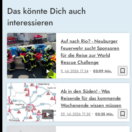
Das könnte Dich auch
interessieren
Auf nach Rio? - Neuburger
Feuerwehr sucht Sponsoren
für die Reise zur World
Rescue Challenge
bookmark_border
9. Juli 2026
17:34
03:09 Min.
Ab in den Süden! - Was
Reisende für das kommende
Wochenende wissen müssen
bookmark_border
29. Juli 2026
17:30
03:35 Min.