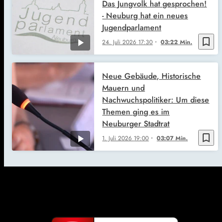
Das Jungvolk hat gesprochen!
- Neuburg hat ein neues
Jugendparlament
bookmark_border
24. Juli 2026
17:30
03:22 Min.
Neue Gebäude, Historische
Mauern und
Nachwuchspolitiker: Um diese
Themen ging es im
Neuburger Stadtrat
bookmark_border
1. Juli 2026
19:00
03:07 Min.