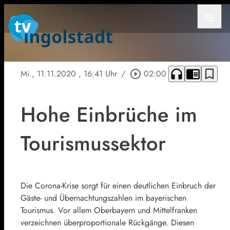
menu
headphones
chrome_reader_mode
bookmark_border
Mi., 11.11.2020
, 16:41 Uhr
/
play_circle_outline
02:00
Hohe Einbrüche im
Tourismussektor
Die Corona-Krise sorgt für einen deutlichen Einbruch der
Gäste- und Übernachtungszahlen im bayerischen
Tourismus. Vor allem Oberbayern und Mittelfranken
verzeichnen überproportionale Rückgänge. Diesen