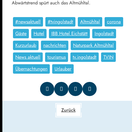
Abwärtstrend spürt auch das Altmühltal.
#newsaktuell
#tvingolstadt
Altmühltal
corona
Gäste
Hotel
IBB Hotel Eichstätt
Ingolstadt
Kurzurlaub
nachrichten
Naturpark Altmühltal
News aktuell
tourismus
tv.ingolstadt
TVIN
Übernachtungen
Urlauber
Zurück