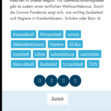
Meschen in unserer Region. Für Gewerkschaftsmitglieder
gibt es zudem einen tariflichen Weihnachtsbonus. Durch
die Corona ­Pandemie zeigt sich, wie wichtig Sauberkeit
und Hygiene in Krankenhäusern, Schulen oder Büro ist.
#newsaktuell
#tvingolstadt
corona
Gebäudereinigung
Hygiene
IG Bau
Ingolstadt
Löhne
Lohnerhöhung
nachrichten
News aktuell
Sauberkeit
tv.ingolstadt
TVIN
Zurück