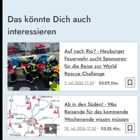
Das könnte Dich auch
interessieren
Auf nach Rio? - Neuburger
Feuerwehr sucht Sponsoren
für die Reise zur World
Rescue Challenge
bookmark_border
9. Juli 2026
17:34
03:09 Min.
Ab in den Süden! - Was
Reisende für das kommende
Wochenende wissen müssen
bookmark_border
29. Juli 2026
17:30
03:35 Min.