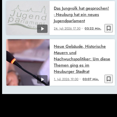
Das Jungvolk hat gesprochen!
- Neuburg hat ein neues
Jugendparlament
bookmark_border
24. Juli 2026
17:30
03:22 Min.
Neue Gebäude, Historische
Mauern und
Nachwuchspolitiker: Um diese
Themen ging es im
Neuburger Stadtrat
bookmark_border
1. Juli 2026
19:00
03:07 Min.