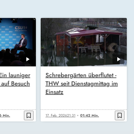
in launiger
Schrebergärten überflutet -
t auf Besuch
THW seit Dienstagmittag im
Einsatz
bookmark_border
bookmark_border
6 Min.
17. Feb. 2026
21:31
01:42 Min.