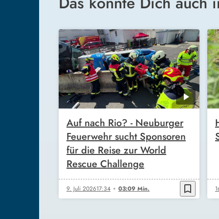
Das könnte Dich auch i
Auf nach Rio? - Neuburger
Feuerwehr sucht Sponsoren
für die Reise zur World
Rescue Challenge
bookmark_border
9. Juli 2026
17:34
03:09 Min.
1