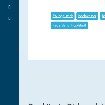
#tvingolstadt
hochwasser
h
Pegelstand Ingolstadt