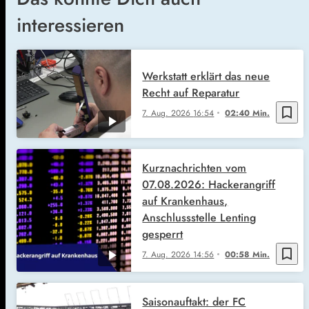
interessieren
Werkstatt erklärt das neue
Recht auf Reparatur
bookmark_border
7. Aug. 2026
16:54
02:40 Min.
Kurznachrichten vom
07.08.2026: Hackerangriff
auf Krankenhaus,
Anschlussstelle Lenting
gesperrt
bookmark_border
7. Aug. 2026
14:56
00:58 Min.
Saisonauftakt: der FC