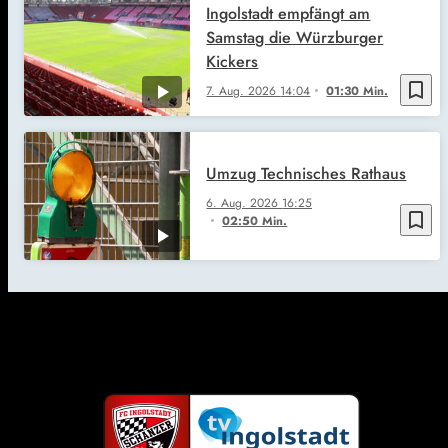
Ingolstadt empfängt am
Samstag die Würzburger
Kickers
bookmark_border
7. Aug. 2026
14:04
01:30 Min.
Umzug Technisches Rathaus
6. Aug. 2026
16:25
bookmark_border
02:50 Min.