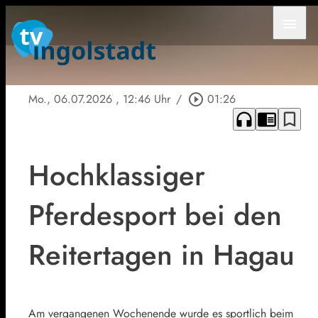
menu
Mo., 06.07.2026
, 12:46 Uhr
/
play_circle_outline
01:26
headphones
chrome_reader_mode
bookmark_border
Hochklassiger
Pferdesport bei den
Reitertagen in Hagau
Am vergangenen Wochenende wurde es sportlich beim