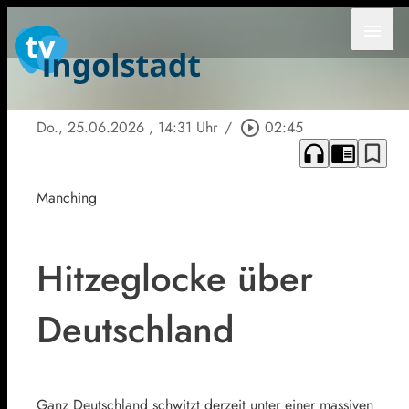
menu
Do., 25.06.2026
, 14:31 Uhr
/
play_circle_outline
02:45
headphones
chrome_reader_mode
bookmark_border
Manching
Hitzeglocke über
Deutschland
Ganz Deutschland schwitzt derzeit unter einer massiven