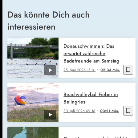
Das könnte Dich auch
interessieren
Donauschwimmen: Das
erwartet zahlreiche
Badefreunde am Samstag
bookmark_border
25. Juni 2026
15:01
02:34 Min.
Beachvolleyball-Fieber in
Beilngries
bookmark_border
30. Juli 2026
09:16
03:21 Min.