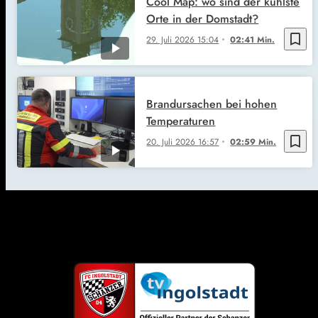
Cool Map: wo sind der kühlste
Orte in der Domstadt?
bookmark_border
29. Juli 2026
15:04
02:41 Min.
Brandursachen bei hohen
Temperaturen
bookmark_border
20. Juli 2026
16:57
02:59 Min.