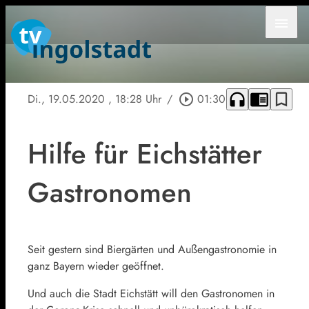
menu
headphones
chrome_reader_mode
bookmark_border
Di., 19.05.2020
, 18:28 Uhr
/
play_circle_outline
01:30
Hilfe für Eichstätter
Gastronomen
Seit gestern sind Biergärten und Außengastronomie in
ganz Bayern wieder geöffnet.
Und auch die Stadt Eichstätt will den Gastronomen in