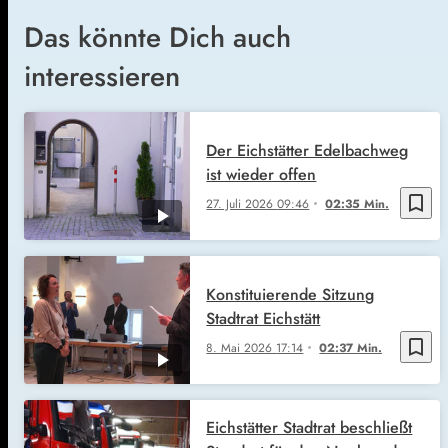
Das könnte Dich auch
interessieren
Der Eichstätter Edelbachweg
ist wieder offen
bookmark_border
27. Juli 2026
09:46
02:35 Min.
Konstituierende Sitzung
Stadtrat Eichstätt
bookmark_border
8. Mai 2026
17:14
02:37 Min.
Eichstätter Stadtrat beschließt