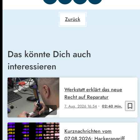
Zurück
Das könnte Dich auch
interessieren
Werkstatt erklärt das neue
Recht auf Reparatur
bookmark_border
7. Aug. 2026
16:54
02:40 Min.
Kurznachrichten vom
07.08.2026: Hackerangriff