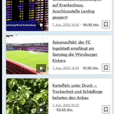
auf Krankenhaus,
Anschlussstelle Lenting
gesperrt
bookmark_border
7. Aug. 2026
14:56
00:58 Min.
Saisonauftakt: der FC
Ingolstadt empfängt am
Samstag die Würzburger
Kickers
bookmark_border
7. Aug. 2026
14:04
01:30 Min.
Kartoffeln unter Druck –
Trockenheit und Schädlinge
belasten den Anbau
7. Aug. 2026
09:27
bookmark_border
02:55 Min.