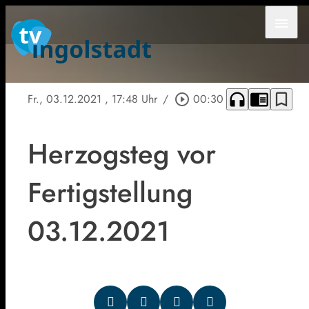
menu
headphones
chrome_reader_mode
bookmark_border
Fr., 03.12.2021
, 17:48 Uhr
/
play_circle_outline
00:30
Herzogsteg vor
Fertigstellung
03.12.2021