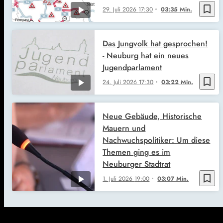
bookmark_border
29. Juli 2026
17:30
03:35 Min.
Das Jungvolk hat gesprochen!
- Neuburg hat ein neues
Jugendparlament
bookmark_border
24. Juli 2026
17:30
03:22 Min.
Neue Gebäude, Historische
Mauern und
Nachwuchspolitiker: Um diese
Themen ging es im
Neuburger Stadtrat
bookmark_border
1. Juli 2026
19:00
03:07 Min.