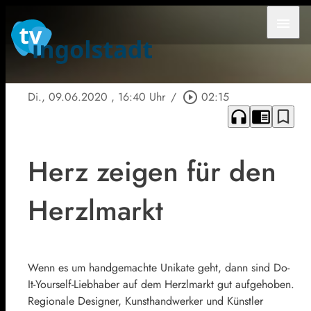
menu
Di., 09.06.2020
, 16:40 Uhr
/
play_circle_outline
02:15
headphones
chrome_reader_mode
bookmark_border
Herz zeigen für den
Herzlmarkt
Wenn es um handgemachte Unikate geht, dann sind Do-
It-Yourself-Liebhaber auf dem Herzlmarkt gut aufgehoben.
Regionale Designer, Kunsthandwerker und Künstler