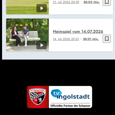
bookmark_border
21. Juli 2026
20:09
30:02 Min.
Heimspiel vom 14.07.2026
bookmark_border
14. Juli 2026
20:01
30:01 Min.