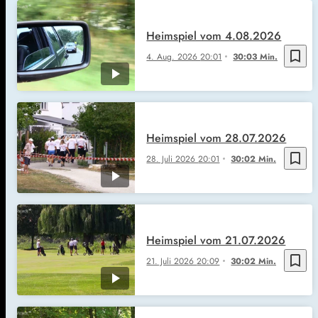
Heimspiel vom 4.08.2026
bookmark_border
4. Aug. 2026
20:01
30:03 Min.
Heimspiel vom 28.07.2026
bookmark_border
28. Juli 2026
20:01
30:02 Min.
Heimspiel vom 21.07.2026
bookmark_border
21. Juli 2026
20:09
30:02 Min.