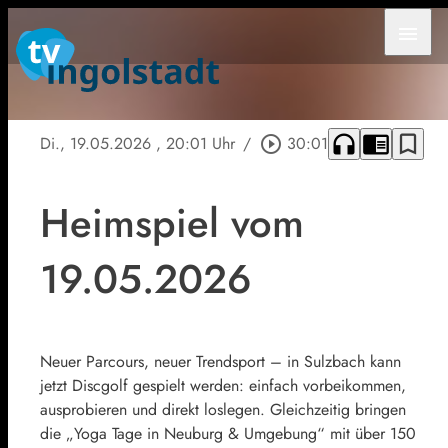
menu
headphones
chrome_reader_mode
bookmark_border
Di., 19.05.2026
, 20:01 Uhr
/
play_circle_outline
30:01
Heimspiel vom
19.05.2026
Neuer Parcours, neuer Trendsport – in Sulzbach kann
jetzt Discgolf gespielt werden: einfach vorbeikommen,
ausprobieren und direkt loslegen. Gleichzeitig bringen
die „Yoga Tage in Neuburg & Umgebung“ mit über 150