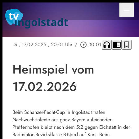
menu
headphones
chrome_reader_mode
bookmark_border
Di., 17.02.2026
, 20:01 Uhr
/
play_circle_outline
30:01
Heimspiel vom
17.02.2026
Beim Schanzer-Fecht-Cup in Ingolstadt trafen
Nachwuchstalente aus ganz Bayern aufeinander.
Pfaffenhofen bleibt nach dem 5:2 gegen Eichstätt in der
Badminton-Bezirksklasse B-Nord auf Kurs. Beim