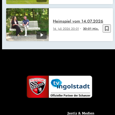
Heimspiel vom 14.07.2026
bookmark_border
14. Juli 2026
20:01
30:01 Min.