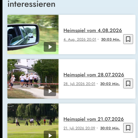
interessieren
Heimspiel vom 4.08.2026
bookmark_border
4. Aug. 2026
20:01
30:03 Min.
Heimspiel vom 28.07.2026
bookmark_border
28. Juli 2026
20:01
30:02 Min.
Heimspiel vom 21.07.2026
bookmark_border
21. Juli 2026
20:09
30:02 Min.