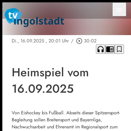
menu
Di., 16.09.2025
, 20:01 Uhr
/
play_circle_outline
30:02
headphones
chrome_reader_mode
bookmark_border
Heimspiel vom
16.09.2025
Von Eishockey bis Fußball. Abseits dieser Spitzensport-
Begleitung sollen Breitensport und Bayernliga,
Nachwuchsarbeit und Ehrenamt im Regionalsport zum