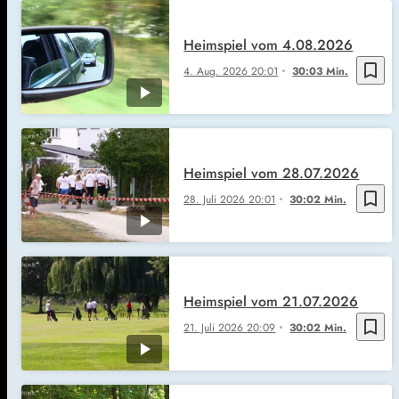
Heimspiel vom 4.08.2026
bookmark_border
4. Aug. 2026
20:01
30:03 Min.
Heimspiel vom 28.07.2026
bookmark_border
28. Juli 2026
20:01
30:02 Min.
Heimspiel vom 21.07.2026
bookmark_border
21. Juli 2026
20:09
30:02 Min.