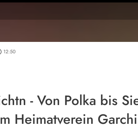
utline
12:50
htn - Von Polka bis Si
om Heimatverein Garch