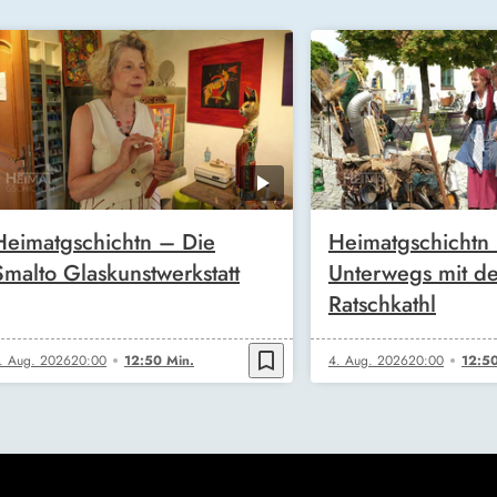
Heimatgschichtn – Die
Heimatgschichtn
Smalto Glaskunstwerkstatt
Unterwegs mit de
Ratschkathl
bookmark_border
. Aug. 2026
20:00
12:50 Min.
4. Aug. 2026
20:00
12:50