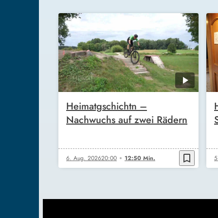
Heimatgschichtn –
Nachwuchs auf zwei Rädern
bookmark_border
6. Aug. 2026
20:00
12:50 Min.
5