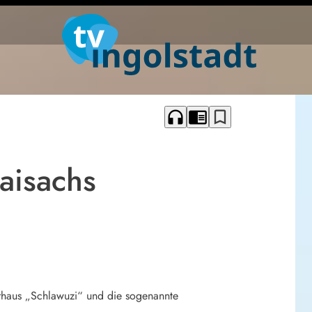
headphones
chrome_reader_mode
bookmark_border
aisachs
erhaus „Schlawuzi“ und die sogenannte