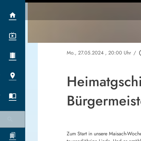
Mo., 27.05.2024
, 20:00 Uhr
/
play_c
Heimatgschi
Bürgermeist
Zum Start in unsere Maisach-Woche