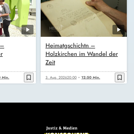
 –
Heimatgschichtn –
r
Holzkirchen im Wandel der
Zeit
bookmark_border
bookmark_border
 Min.
3. Aug. 2026
20:00
12:50 Min.