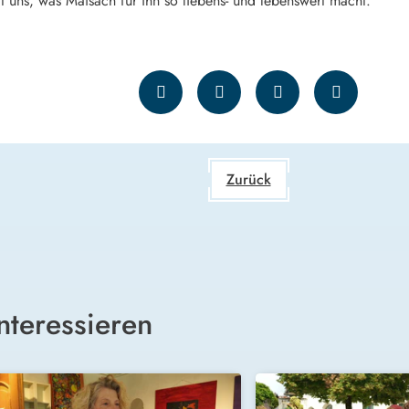
lt uns, was Maisach für ihn so liebens- und lebenswert macht.
Zurück
nteressieren