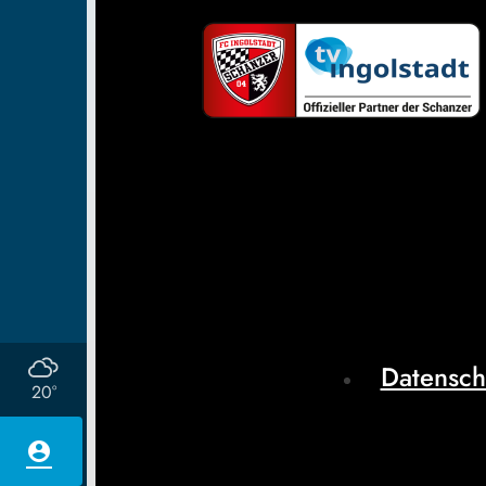
Datensch
20°
account_circle