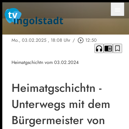
menu
Mo., 03.02.2025
, 18:08 Uhr
/
play_circle_outline
12:50
headphones
chrome_reader_mode
bookmark_border
Heimatgschichtn vom 03.02.2024
Heimatgschichtn -
Unterwegs mit dem
Bürgermeister von