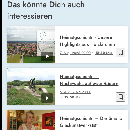
Das könnte Dich auch
interessieren
Heimatgschichtn - Unsere
Highlights aus Holzkirchen
bookmark_border
7. Aug. 2026
20:00
12:50 Min.
Heimatgschichtn –
Nachwuchs auf zwei Rädern
6. Aug. 2026
20:00
bookmark_border
12:50 Min.
Heimatgschichtn – Die Smalto
Glaskunstwerkstatt