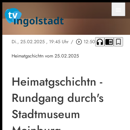
menu
headphones
chrome_reader_mode
bookmark_border
Di., 25.02.2025
, 19:45 Uhr
/
play_circle_outline
12:50
Heimatgschichtn vom 25.02.2025
Heimatgschichtn -
Rundgang durch's
Stadtmuseum