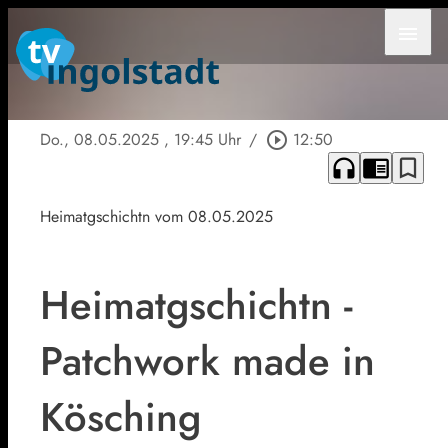
menu
Do., 08.05.2025
, 19:45 Uhr
/
play_circle_outline
12:50
headphones
chrome_reader_mode
bookmark_border
Heimatgschichtn vom 08.05.2025
Heimatgschichtn -
Patchwork made in
Kösching