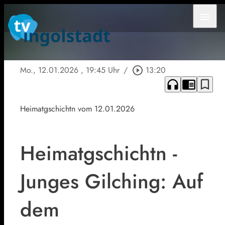
menu
Mo., 12.01.2026
, 19:45 Uhr
/
play_circle_outline
13:20
headphones
chrome_reader_mode
bookmark_border
Heimatgschichtn vom 12.01.2026
Heimatgschichtn -
Junges Gilching: Auf
dem