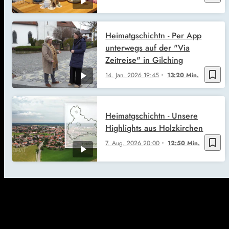
Heimatgschichtn - Per App
unterwegs auf der "Via
Zeitreise" in Gilching
bookmark_border
14. Jan. 2026
19:45
13:20 Min.
Heimatgschichtn - Unsere
Highlights aus Holzkirchen
bookmark_border
7. Aug. 2026
20:00
12:50 Min.