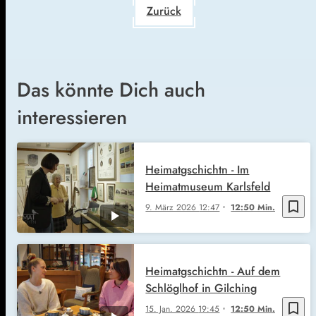
Zurück
Das könnte Dich auch
interessieren
Heimatgschichtn - Im
Heimatmuseum Karlsfeld
bookmark_border
9. März 2026
12:47
12:50 Min.
Heimatgschichtn - Auf dem
Schlöglhof in Gilching
bookmark_border
15. Jan. 2026
19:45
12:50 Min.