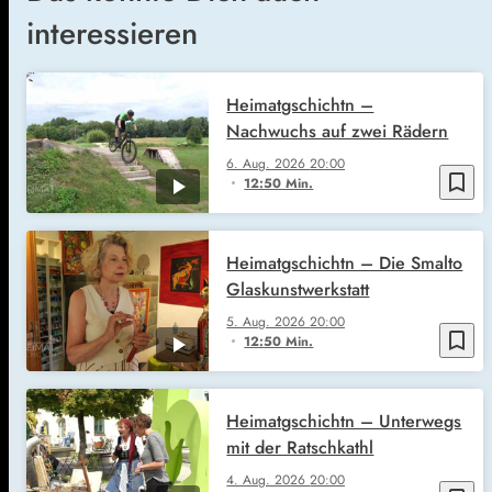
interessieren
Heimatgschichtn –
Nachwuchs auf zwei Rädern
6. Aug. 2026
20:00
bookmark_border
12:50 Min.
Heimatgschichtn – Die Smalto
Glaskunstwerkstatt
5. Aug. 2026
20:00
bookmark_border
12:50 Min.
Heimatgschichtn – Unterwegs
mit der Ratschkathl
4. Aug. 2026
20:00