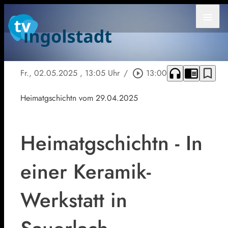
menu
headphones
chrome_reader_mode
bookmark_border
Fr., 02.05.2025
, 13:05 Uhr
/
play_circle_outline
13:00
Heimatgschichtn vom 29.04.2025
Heimatgschichtn - In
einer Keramik-
Werkstatt in