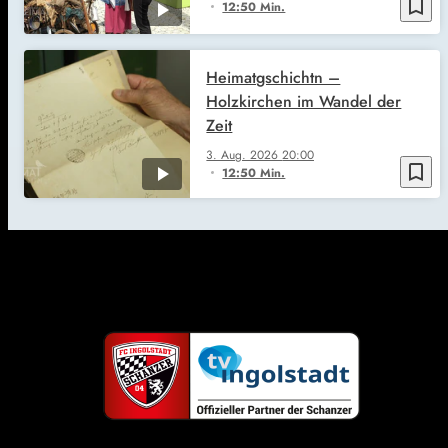
bookmark_border
12:50 Min.
Heimatgschichtn –
Holzkirchen im Wandel der
Zeit
3. Aug. 2026
20:00
bookmark_border
12:50 Min.