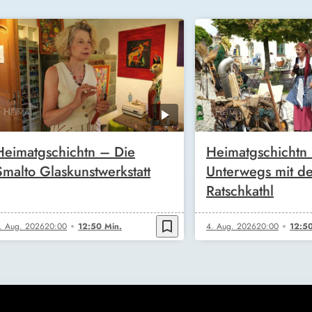
Heimatgschichtn – Die
Heimatgschichtn
Smalto Glaskunstwerkstatt
Unterwegs mit de
Ratschkathl
bookmark_border
. Aug. 2026
20:00
12:50 Min.
4. Aug. 2026
20:00
12:50