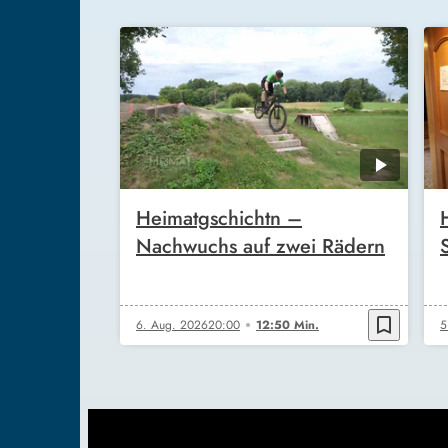
Heimatgschichtn –
Nachwuchs auf zwei Rädern
bookmark_border
6. Aug. 2026
20:00
12:50 Min.
5