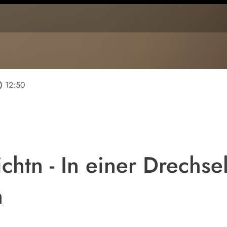
tline
12:50
htn - In einer Drechsel
n