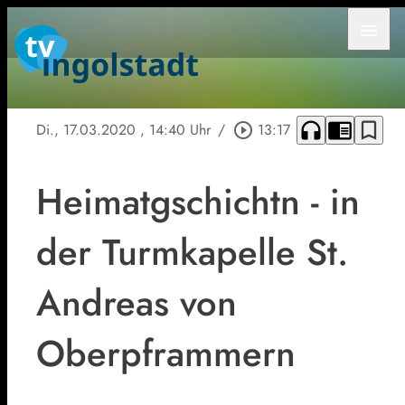
menu
headphones
chrome_reader_mode
bookmark_border
Di., 17.03.2020
, 14:40 Uhr
/
play_circle_outline
13:17
Heimatgschichtn - in
der Turmkapelle St.
Andreas von
Oberpframmern