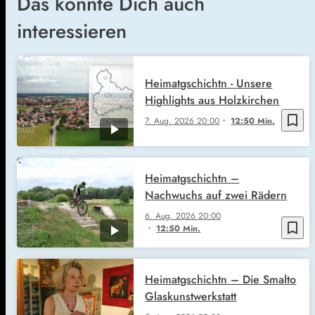
Das könnte Dich auch
interessieren
Heimatgschichtn - Unsere
Highlights aus Holzkirchen
bookmark_border
7. Aug. 2026
20:00
12:50 Min.
Heimatgschichtn –
Nachwuchs auf zwei Rädern
6. Aug. 2026
20:00
bookmark_border
12:50 Min.
Heimatgschichtn – Die Smalto
Glaskunstwerkstatt