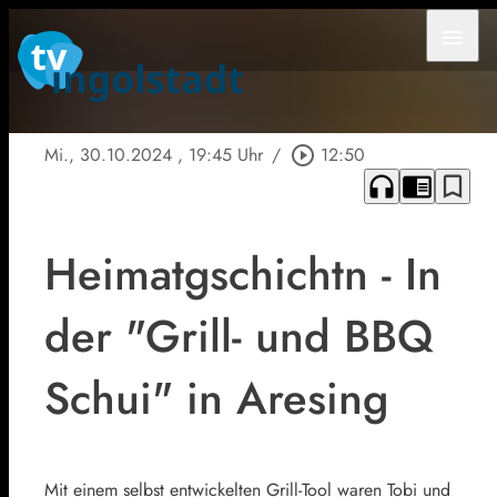
menu
Mi., 30.10.2024
, 19:45 Uhr
/
play_circle_outline
12:50
headphones
chrome_reader_mode
bookmark_border
Heimatgschichtn - In
der "Grill- und BBQ
Schui" in Aresing
Mit einem selbst entwickelten Grill-Tool waren Tobi und