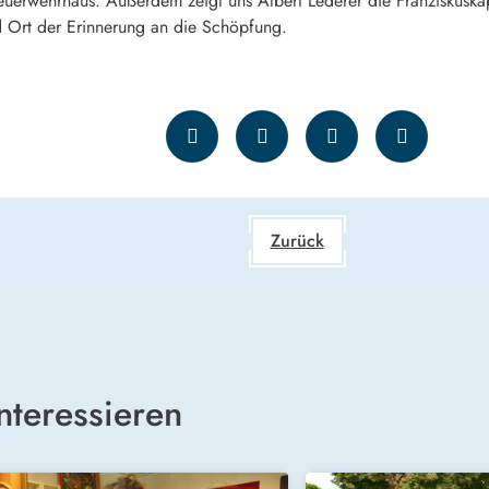
uerwehrhaus. Außerdem zeigt uns Albert Lederer die Franziskuskape
 Ort der Erinnerung an die Schöpfung.
Zurück
nteressieren