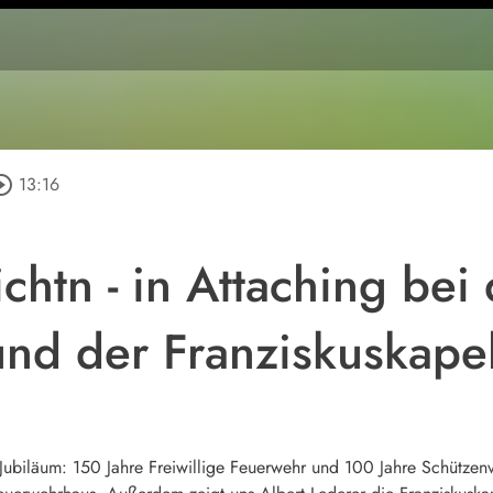
cle_outline
13:16
htn - in Attaching bei 
nd der Franziskuskapel
s Jubiläum: 150 Jahre Freiwillige Feuerwehr und 100 Jahre Schütze