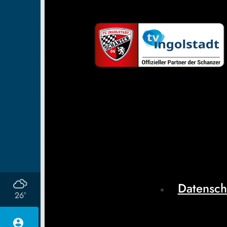
Datensch
26°
account_circle