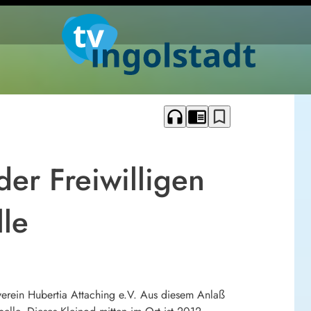
headphones
chrome_reader_mode
bookmark_border
der Freiwilligen
le
nverein Hubertia Attaching e.V. Aus diesem Anlaß