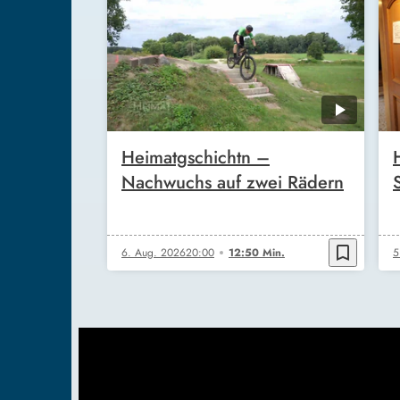
Heimatgschichtn –
Nachwuchs auf zwei Rädern
bookmark_border
6. Aug. 2026
20:00
12:50 Min.
5