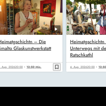
Heimatgschichtn – Die
Heimatgschichtn
Smalto Glaskunstwerkstatt
Unterwegs mit de
Ratschkathl
bookmark_border
. Aug. 2026
20:00
12:50 Min.
4. Aug. 2026
20:00
12:50