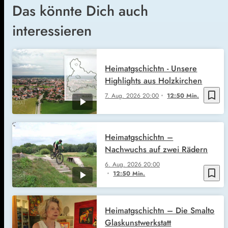
Das könnte Dich auch
interessieren
Heimatgschichtn - Unsere
Highlights aus Holzkirchen
bookmark_border
7. Aug. 2026
20:00
12:50 Min.
Heimatgschichtn –
Nachwuchs auf zwei Rädern
6. Aug. 2026
20:00
bookmark_border
12:50 Min.
Heimatgschichtn – Die Smalto
Glaskunstwerkstatt