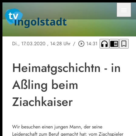
menu
headphones
chrome_reader_mode
bookmark_border
Di., 17.03.2020
, 14:28 Uhr
/
play_circle_outline
14:31
Heimatgschichtn - in
Aßling beim
Ziachkaiser
Wir besuchen einen jungen Mann, der seine
Leidenschaft zum Beruf gemacht hat: vom Ziachspieler