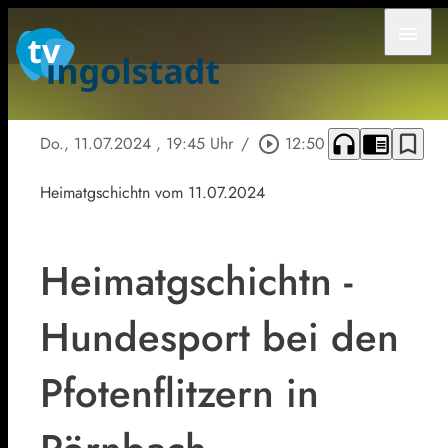
menu
headphones
chrome_reader_mode
bookmark_border
Do., 11.07.2024
, 19:45 Uhr
/
play_circle_outline
12:50
Heimatgschichtn vom 11.07.2024
Heimatgschichtn -
Hundesport bei den
Pfotenflitzern in