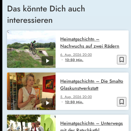
Das könnte Dich auch
interessieren
Heimatgschichtn –
Nachwuchs auf zwei Rädern
6. Aug. 2026
20:00
bookmark_border
12:50 Min.
Heimatgschichtn – Die Smalto
Glaskunstwerkstatt
5. Aug. 2026
20:00
bookmark_border
12:50 Min.
Heimatgschichtn – Unterwegs
mit der Ratschkathl