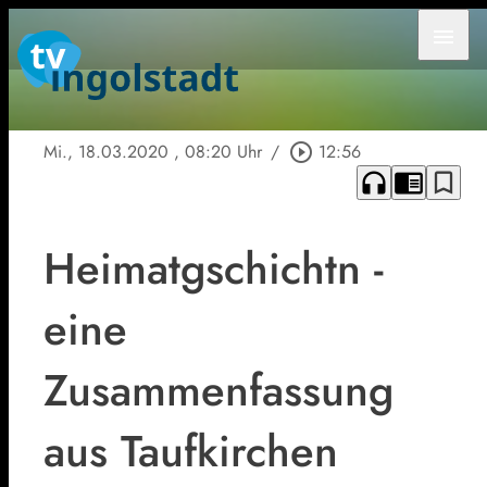
menu
Mi., 18.03.2020
, 08:20 Uhr
/
play_circle_outline
12:56
headphones
chrome_reader_mode
bookmark_border
Heimatgschichtn -
eine
Zusammenfassung
aus Taufkirchen