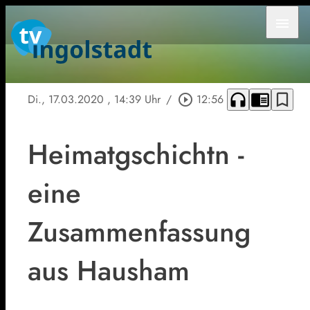
menu
headphones
chrome_reader_mode
bookmark_border
Di., 17.03.2020
, 14:39 Uhr
/
play_circle_outline
12:56
Heimatgschichtn -
eine
Zusammenfassung
aus Hausham