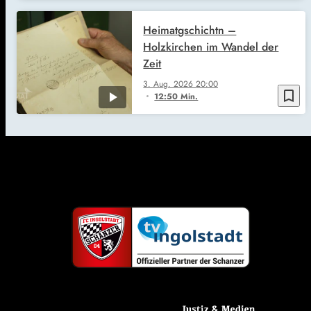
Heimatgschichtn –
Holzkirchen im Wandel der
Zeit
3. Aug. 2026
20:00
bookmark_border
12:50 Min.