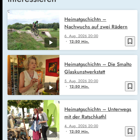
Heimatgschichtn –
Nachwuchs auf zwei Rädern
6. Aug. 2026
20:00
bookmark_border
12:50 Min.
Heimatgschichtn – Die Smalto
Glaskunstwerkstatt
5. Aug. 2026
20:00
bookmark_border
12:50 Min.
Heimatgschichtn – Unterwegs
mit der Ratschkathl
4. Aug. 2026
20:00
bookmark_border
12:50 Min.