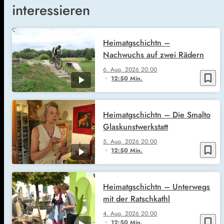
interessieren
Heimatgschichtn –
Nachwuchs auf zwei Rädern
6. Aug. 2026
20:00
bookmark_border
12:50 Min.
Heimatgschichtn – Die Smalto
Glaskunstwerkstatt
5. Aug. 2026
20:00
bookmark_border
12:50 Min.
Heimatgschichtn – Unterwegs
mit der Ratschkathl
4. Aug. 2026
20:00
bookmark_border
12:50 Min.