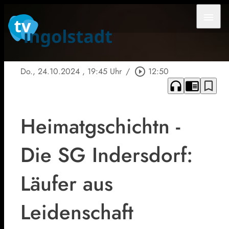
menu
Do., 24.10.2024
, 19:45 Uhr
/
play_circle_outline
12:50
headphones
chrome_reader_mode
bookmark_border
Heimatgschichtn -
Die SG Indersdorf:
Läufer aus
Leidenschaft