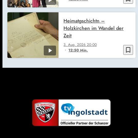
Heimatgschichtn –
Holzkirchen im Wandel der
Zeit
3. Aug. 2026
20:00
bookmark_border
12:50 Min.