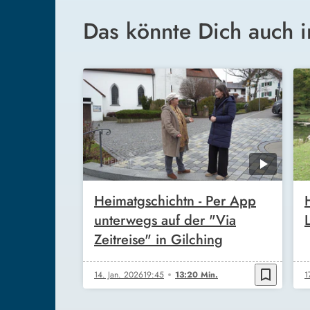
Das könnte Dich auch i
Heimatgschichtn - Per App
unterwegs auf der "Via
Zeitreise" in Gilching
bookmark_border
14. Jan. 2026
19:45
13:20 Min.
1