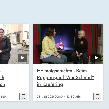
-
Heimatgschichtn - Beim
ch
Puppenspiel "Am Schnürl"
ech
in Kaufering
bookmark_border
bookmark_border
 Min.
28. Mai 2026
20:00
13:50 Min.