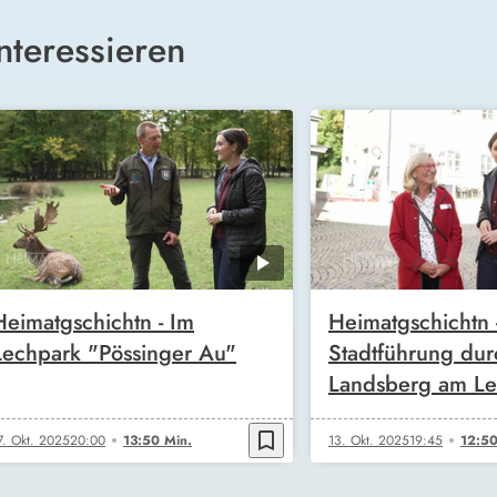
nteressieren
Heimatgschichtn - Im
Heimatgschichtn 
Lechpark "Pössinger Au"
Stadtführung dur
Landsberg am L
bookmark_border
7. Okt. 2025
20:00
13:50 Min.
13. Okt. 2025
19:45
12:50