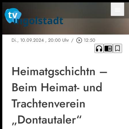
menu
Di., 10.09.2024
, 20:00 Uhr
/
play_circle_outline
12:50
headphones
chrome_reader_mode
bookmark_border
Heimatgschichtn –
Beim Heimat- und
Trachtenverein
„Dontautaler“