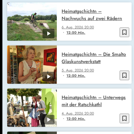
Heimatgschichtn –
Nachwuchs auf zwei Rädern
6. Aug. 2026
20:00
bookmark_border
12:50 Min.
Heimatgschichtn – Die Smalto
Glaskunstwerkstatt
5. Aug. 2026
20:00
bookmark_border
12:50 Min.
Heimatgschichtn – Unterwegs
mit der Ratschkathl
4. Aug. 2026
20:00
bookmark_border
12:50 Min.