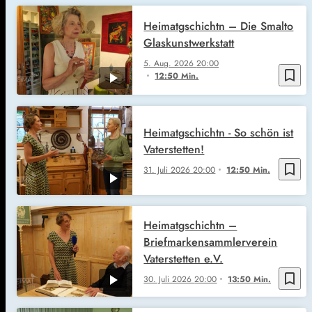
Heimatgschichtn – Die Smalto
Glaskunstwerkstatt
5. Aug. 2026
20:00
bookmark_border
12:50 Min.
Heimatgschichtn - So schön ist
Vaterstetten!
bookmark_border
31. Juli 2026
20:00
12:50 Min.
Heimatgschichtn –
Briefmarkensammlerverein
Vaterstetten e.V.
bookmark_border
30. Juli 2026
20:00
13:50 Min.