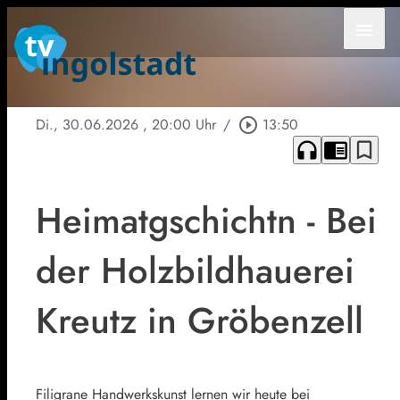
menu
Di., 30.06.2026
, 20:00 Uhr
/
play_circle_outline
13:50
headphones
chrome_reader_mode
bookmark_border
Heimatgschichtn - Bei
der Holzbildhauerei
Kreutz in Gröbenzell
Filigrane Handwerkskunst lernen wir heute bei