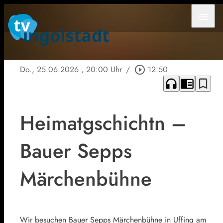
menu
Do., 25.06.2026
, 20:00 Uhr
/
play_circle_outline
12:50
headphones
chrome_reader_mode
bookmark_border
Heimatgschichtn –
Bauer Sepps
Märchenbühne
Wir besuchen Bauer Sepps Märchenbühne in Uffing am