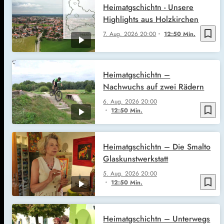
Heimatgschichtn - Unsere
Highlights aus Holzkirchen
bookmark_border
7. Aug. 2026
20:00
12:50 Min.
Heimatgschichtn –
Nachwuchs auf zwei Rädern
6. Aug. 2026
20:00
bookmark_border
12:50 Min.
Heimatgschichtn – Die Smalto
Glaskunstwerkstatt
5. Aug. 2026
20:00
bookmark_border
12:50 Min.
Heimatgschichtn – Unterwegs